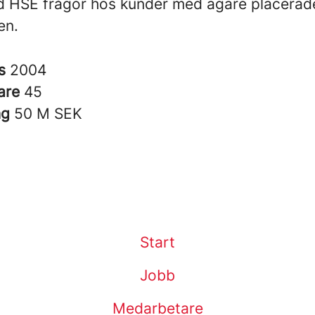
 HSE frågor hos kunder med ägare placerad
en.
es
2004
are
45
ng
50 M SEK
Start
Jobb
Medarbetare