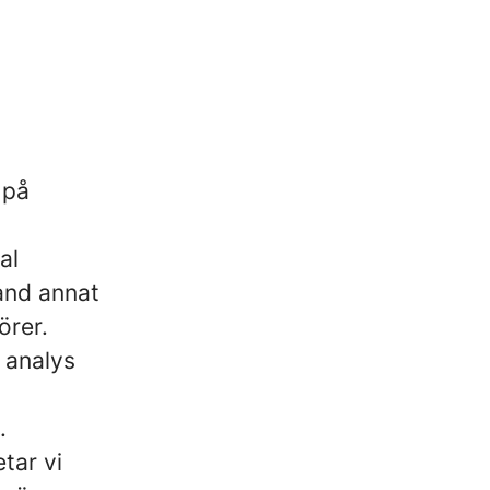
 på
al
and annat
örer.
 analys
.
tar vi