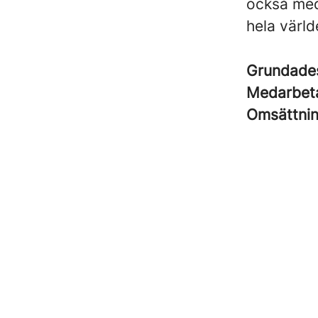
också med
hela värld
Grundad
Medarbet
Omsättni