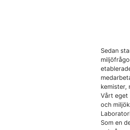
Sedan sta
miljöfrågo
etablerad
medarbeta
kemister, 
Vårt eget 
och miljök
Laborator
Som en del